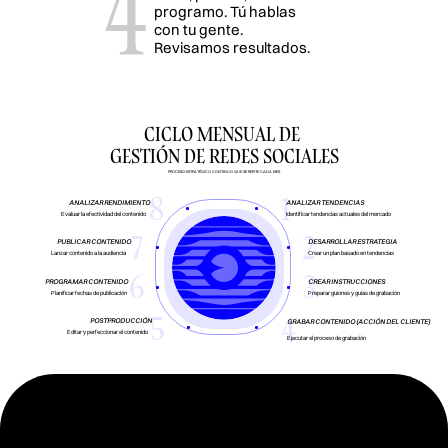
programo. Tú hablas 
con tu gente. 
Revisamos resultados.
CICLO MENSUAL DE 
GESTIÓN DE REDES SOCIALES
PROCESO ESTRATÉGICO CONTINUO QUE SE REPITE CADA MES
8
1
ANALIZAR RENDIMIENTO
ANALIZAR TENDENCIAS
Evaluar la efectividad del contenido
Identificar tendencias actuales del mercado
7
2
PUBLICAR CONTENIDO
DESARROLLAR ESTRATEGIA
Lanzar contenido a la audiencia
Crear un plan basado en tendencias
6
3
PROGRAMAR CONTENIDO
CREAR INSTRUCCIONES
Planificar fechas de publicación
Preparar guiones y guías de grabación
5
4
POSTPRODUCCIÓN
GRABAR CONTENIDO (ACCIÓN DEL CLIENTE)
Editar y perfeccionar el contenido
Ejecutar el proceso de grabación