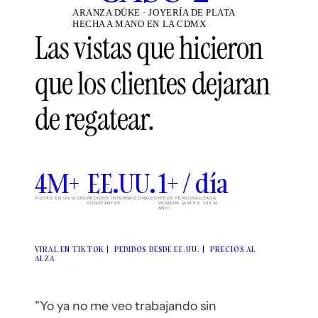
ARANZA DÜKE · JOYERÍA DE PLATA
HECHA A MANO EN LA CDMX
Las vistas que hicieron 
que los clientes dejaran 
de regatear.
4M+
EE.UU.
1+ / día
VISTAS EN UN VIDEO
PEDIDOS INTERNACIONALES 
PIEZA PERSONALIZADA 
CONSTANTES
VENDIDA (ANTES: 100 AL 
AÑO)
VIRAL EN TIKTOK |  PEDIDOS DESDE EE.UU. |  PRECIOS AL 
ALZA 
"Yo ya no me veo trabajando sin 